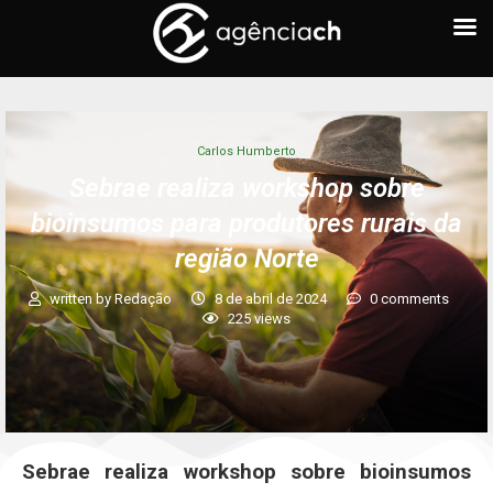
Carlos Humberto
Sebrae realiza workshop sobre
bioinsumos para produtores rurais da
região Norte
written by
Redação
8 de abril de 2024
0 comments
225
views
Sebrae realiza workshop sobre bioinsumos