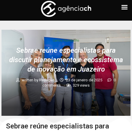
Carlos Humberto
Sebrae reúne especialistas para
discutir planejamento e ecossistema
de inovação em Juazeiro
written by
Redação
23 de janeiro de 2025
0
comments
329
views
Sebrae reúne especialistas para