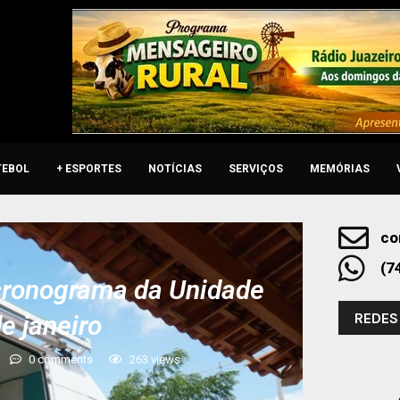
TEBOL
+ ESPORTES
NOTÍCIAS
SERVIÇOS
MEMÓRIAS
co
(7
 cronograma da Unidade
REDES
e janeiro
0 comments
263
views