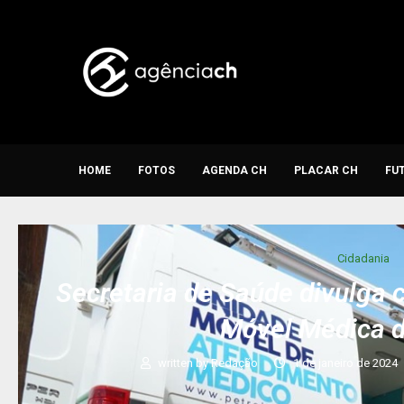
HOME
FOTOS
AGENDA CH
PLACAR CH
FU
Cidadania
Secretaria de Saúde divulga
Móvel Médica d
written by
Redação
1 de janeiro de 2024