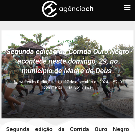
+ ESPORTES
Segunda edição da Corrida Ouro Negro
acontece neste domingo, 29, no
município de Madre de Deus
written by
Redação
27 de dezembro de 2024
0
comments
361
views
Segunda edição da Corrida Ouro Negro