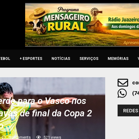
TEBOL
+ ESPORTES
NOTÍCIAS
SERVIÇOS
MEMÓRIAS
co
(7
erde para o Vasco nos
REDES
tavas de final da Copa 2
o
0 comments
521
views