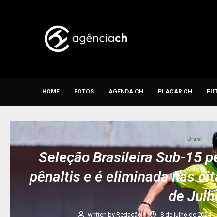
HOME
FOTOS
AGENDA CH
PLACAR CH
FU
Brasil
Seleção Brasileira Sub-15 p
pênaltis e é eliminada nas oi
de Julh
written by
Redação
8 de julho de 2024