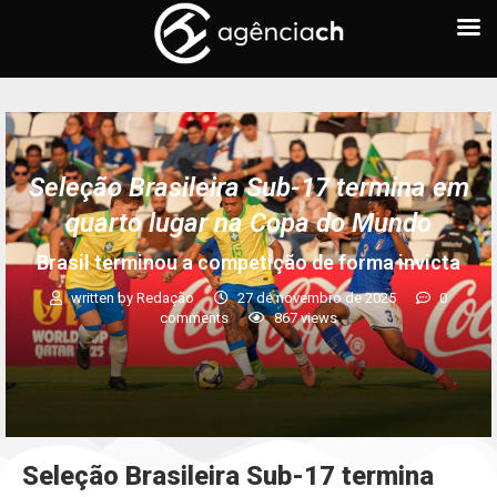
Seleção Brasileira Sub-17 termina em
quarto lugar na Copa do Mundo
Brasil terminou a competição de forma invicta
written by
Redação
27 de novembro de 2025
0
comments
867
views
Seleção Brasileira Sub-17 termina