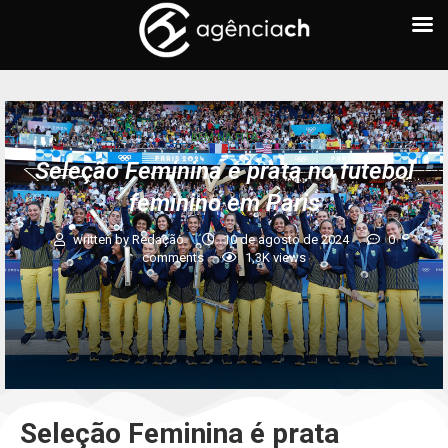
BEM NA FITA
Seleção Feminina é prata no futebol
feminino em Paris
written by
Redação
10 de agosto de 2024
0
comments
1,3K
views
Seleção Feminina é prata