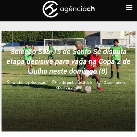
Seleção Sub-15 de Sento Sé disputa
etapa decisiva para vaga na Copa 2 de
Julho neste domingo (8)
written by
Redação
5 de junho de 2025
0 comments
274
views