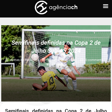
Copa 2 de Julho
Semifinais definidas na Copa 2 de
Julho Sub-15 2024
written by
Redação
10 de julho de 2024
0 comments
411
views
Semifinais definidas na Copa 2 de Julho