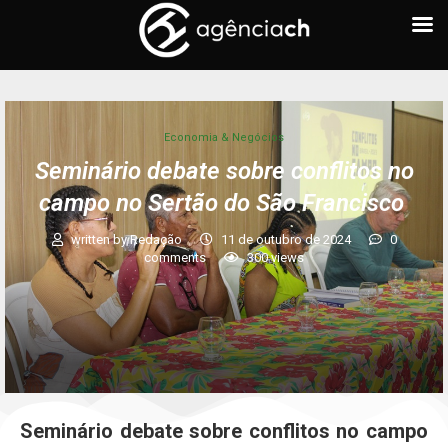
Economia & Negócios
Seminário debate sobre conflitos no
campo no Sertão do São Francisco
written by
Redação
11 de outubro de 2024
0
comments
300
views
Seminário debate sobre conflitos no campo