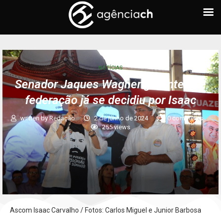
NOTÍCIAS
Senador Jaques Wagner garante que
federação já se decidiu por Isaac
written by
Redação
2 de junho de 2024
0 comments
255
views
Ascom Isaac Carvalho / Fotos: Carlos Miguel e Junior Barbosa