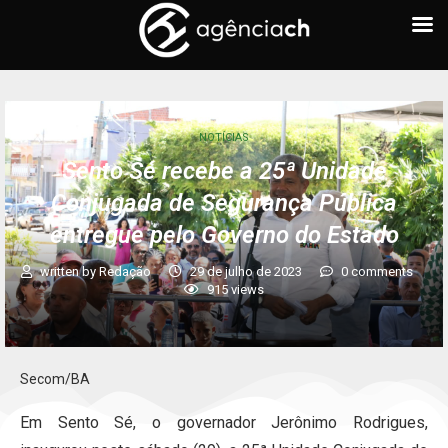
NOTÍCIAS
Sento Sé recebe a 25ª Unidade
Conjugada de Segurança Pública
entregue pelo Governo do Estado
written by
Redação
29 de julho de 2023
0 comments
915
views
Secom/BA
Em Sento Sé, o governador Jerônimo Rodrigues,