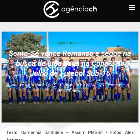
Copa 2 de Julho
Sento-Sé vence Remanso e segue na
busca de uma vaga na Copa 2 de
Julho de Futebol Sub-15
written by
Redação
19 de maio de 2024
0 comments
270
views
Texto: Gardennia Garibalde – Ascom PMSSE / Fotos: Alex