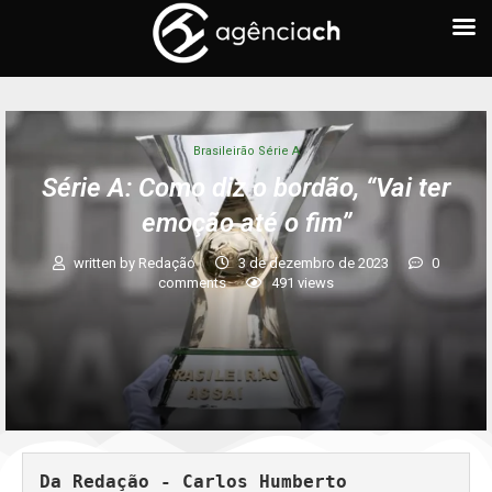
Brasileirão Série A
Série A: Como diz o bordão, “Vai ter
emoção até o fim”
written by
Redação
3 de dezembro de 2023
0
comments
491
views
Da Redação - Carlos Humberto