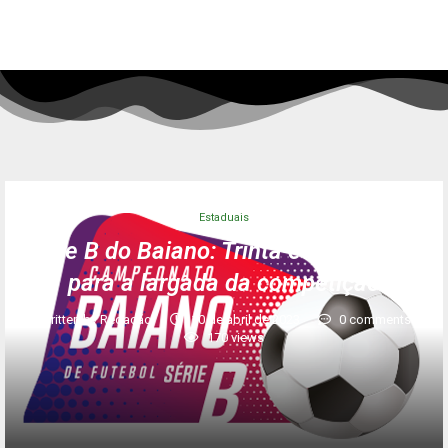
Estaduais
Série B do Baiano: Trinta e quatro dias
para a largada da competição
written by
Redação
10 de abril de 2023
0 comments
170
views