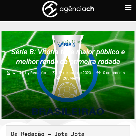
Brasileirão Série B
Série B: Vitória teve maior público e
melhor renda da primeira rodada
written by
Redação
17 de abril de 2023
0 comments
285
views
Da Redação – Jota Jota