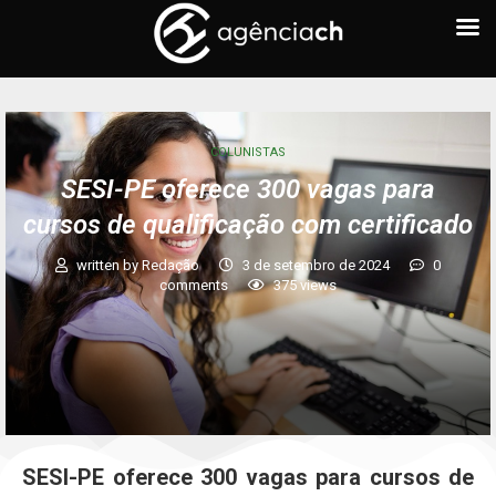
COLUNISTAS
SESI-PE oferece 300 vagas para
cursos de qualificação com certificado
written by
Redação
3 de setembro de 2024
0
comments
375
views
SESI-PE oferece 300 vagas para cursos de