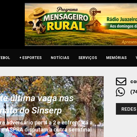
TEBOL
+ ESPORTES
NOTÍCIAS
SERVIÇOS
MEMÓRIAS
co
(7
e última vaga nas
nato do Sinserp
REDES
a adversário por 4 a 2 e enfrentará a
e ASPRA disputam a outra semifinal