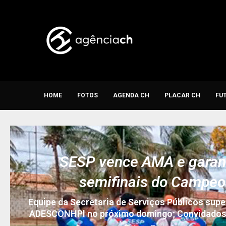
HOME
FOTOS
AGENDA CH
PLACAR CH
FU
SESP vence AMA e garant
semifinais do Campeo
Equipe da Secretaria de Serviços Públicos super
ADESCONHPl no próximo domingo; Convidados 