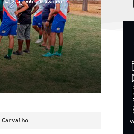
5
0 comments
252
views
 Carvalho