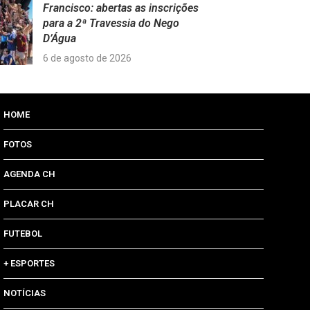
Francisco: abertas as inscrições
para a 2ª Travessia do Nego
D’Água
6 de agosto de 2026
HOME
FOTOS
AGENDA CH
PLACAR CH
FUTEBOL
+ ESPORTES
NOTÍCIAS