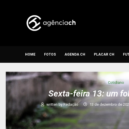
HOME
FOTOS
AGENDA CH
PLACAR CH
FU
Cotidiano
Sexta-feira 13: um f
written by
Redação
13 de dezembro de 20