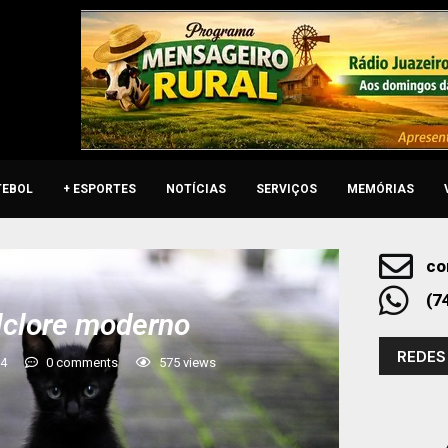
TEBOL
+ ESPORTES
NOTÍCIAS
SERVIÇOS
MEMÓRIAS
co
(7
olclore moderno
REDES
24
0 comments
575
views