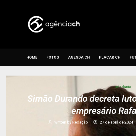
HOME
FOTOS
AGENDA CH
PLACAR CH
FU
Cidadania
Simão Durando decreta luto
empresário Rafa
written by
Redação
27 de abril de 2024