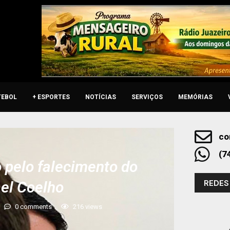
TEBOL
+ ESPORTES
NOTÍCIAS
SERVIÇOS
MEMÓRIAS
co
(7
 pelo falecimento do
REDES
el Coelho
0 comments
216
views