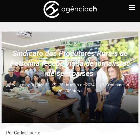
COLUNISTAS
Sindicato dos Produtores Rurais de
Petrolina recebe visita de jornalistas
de seis países
written by
Redação
22 de maio de 2024
0 comments
234
views
Por Carlos Laerte