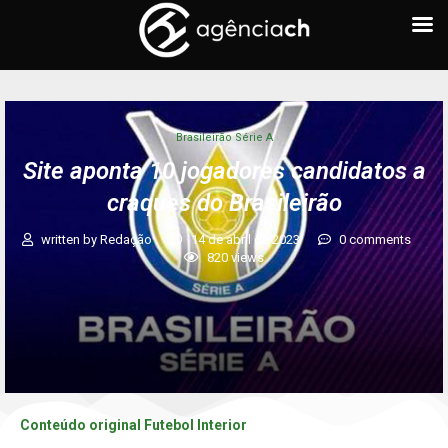
Brasileirão Série A
Site aponta 10 jogadores candidatos a
craques do Brasileirão
written by
Redação
14 de abril de 2023
0 comments
820
views
Conteúdo original Futebol Interior