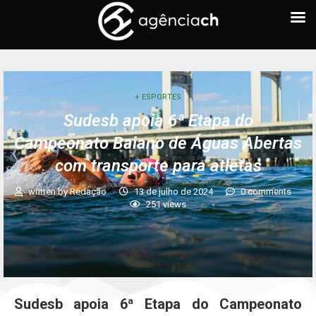
+ ESPORTES
Sudesb apoia 6ª Etapa do
Campeonato Baiano de Águas Abertas
com transporte para atletas
written by
Redação
13 de julho de 2024
0 comments
251
views
Sudesb apoia 6ª Etapa do Campeonato