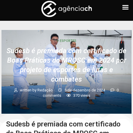
+ ESPORTES
Sudesb é premiada com certificado de
Boas Práticas do MROSC em 2024 por
projeto de esportes de lutas e
combates
written by
Redação
5 de dezembro de 2024
0
comments
370
views
Sudesb é premiada com certificado