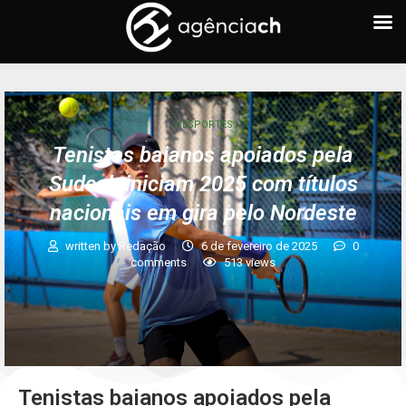
+ ESPORTES
Tenistas baianos apoiados pela
Sudesb iniciam 2025 com títulos
nacionais em gira pelo Nordeste
written by
Redação
6 de fevereiro de 2025
0
comments
513
views
Tenistas baianos apoiados pela