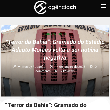
Carlos Humberto
“Terror da Bahia”: Gramado do Estádio
Adauto Moraes volta a ser notícia
negativa
written by
Redação
14 de janeiro de 2025
0
comments
712
views
“Terror da Bahia”: Gramado do