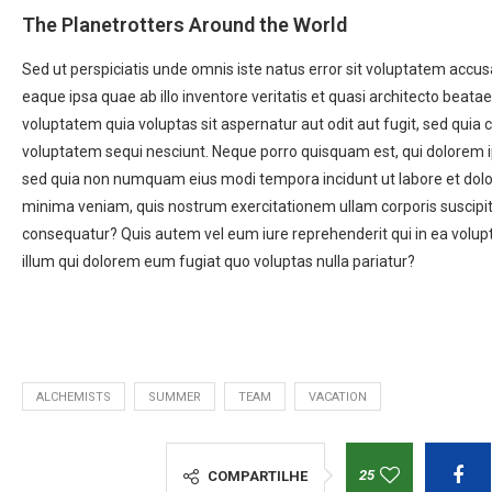
The Planetrotters Around the World
Sed ut perspiciatis unde omnis iste natus error sit voluptatem ac
eaque ipsa quae ab illo inventore veritatis et quasi architecto beat
voluptatem quia voluptas sit aspernatur aut odit aut fugit, sed quia
voluptatem sequi nesciunt. Neque porro quisquam est, qui dolorem ips
sed quia non numquam eius modi tempora incidunt ut labore et do
minima veniam, quis nostrum exercitationem ullam corporis suscipit
consequatur? Quis autem vel eum iure reprehenderit qui in ea volupt
illum qui dolorem eum fugiat quo voluptas nulla pariatur?
ALCHEMISTS
SUMMER
TEAM
VACATION
25
COMPARTILHE