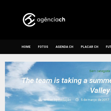
HOME
FOTOS
AGENDA CH
PLACAR CH
FU
Sem categoria
The team is taking a summ
Valley
written by
Redação
5 de março de 2017