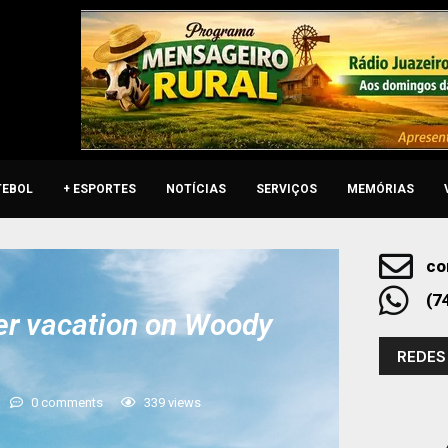
TEBOL
+ ESPORTES
NOTÍCIAS
SERVIÇOS
MEMÓRIAS
co
(7
er vacation on Woody
REDES
0 comments
339
views