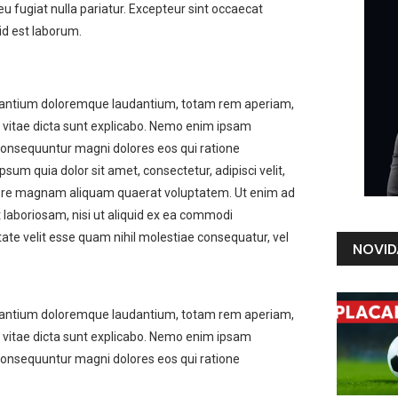
 eu fugiat nulla pariatur. Excepteur sint occaecat
 id est laborum.
cusantium doloremque laudantium, totam rem aperiam,
ae vitae dicta sunt explicabo. Nemo enim ipsam
 consequuntur magni dolores eos qui ratione
um quia dolor sit amet, consectetur, adipisci velit,
lore magnam aliquam quaerat voluptatem. Ut enim ad
 laboriosam, nisi ut aliquid ex ea commodi
ate velit esse quam nihil molestiae consequatur, vel
NOVID
e A and C lines to get there.
cusantium doloremque laudantium, totam rem aperiam,
ae vitae dicta sunt explicabo. Nemo enim ipsam
 consequuntur magni dolores eos qui ratione