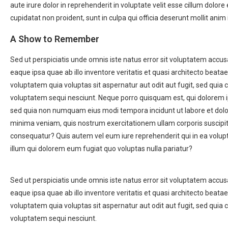
aute irure dolor in reprehenderit in voluptate velit esse cillum dolore
cupidatat non proident, sunt in culpa qui officia deserunt mollit anim
A Show to Remember
Sed ut perspiciatis unde omnis iste natus error sit voluptatem ac
eaque ipsa quae ab illo inventore veritatis et quasi architecto beat
voluptatem quia voluptas sit aspernatur aut odit aut fugit, sed quia
voluptatem sequi nesciunt. Neque porro quisquam est, qui dolorem ips
sed quia non numquam eius modi tempora incidunt ut labore et do
minima veniam, quis nostrum exercitationem ullam corporis suscipit
consequatur? Quis autem vel eum iure reprehenderit qui in ea volupt
illum qui dolorem eum fugiat quo voluptas nulla pariatur?
Madison Cube train station. You can take th
Sed ut perspiciatis unde omnis iste natus error sit voluptatem ac
eaque ipsa quae ab illo inventore veritatis et quasi architecto beat
voluptatem quia voluptas sit aspernatur aut odit aut fugit, sed quia
voluptatem sequi nesciunt.