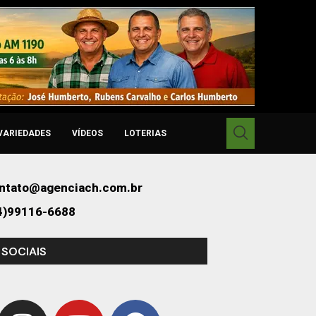
VARIEDADES
VÍDEOS
LOTERIAS
ntato@agenciach.com.br
4)99116-6688
 SOCIAIS