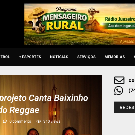
TEBOL
+ ESPORTES
NOTÍCIAS
SERVIÇOS
MEMÓRIAS
co
(7
 projeto Canta Baixinho
REDES
 do Reggae
0 comments
310
views