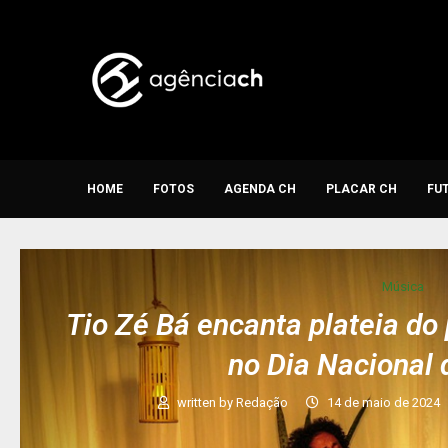
HOME
FOTOS
AGENDA CH
PLACAR CH
FU
Música
Tio Zé Bá encanta plateia do
no Dia Nacional
written by
Redação
14 de maio de 2024