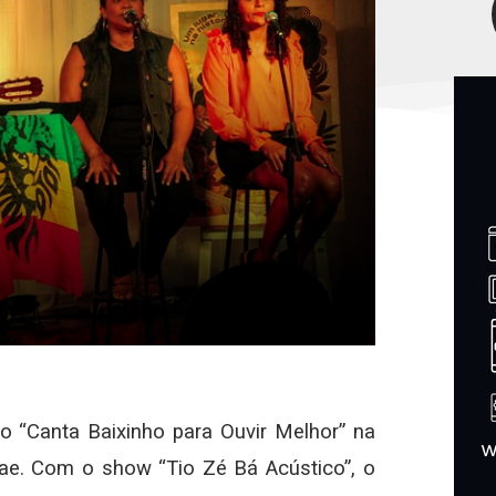
o “Canta Baixinho para Ouvir Melhor” na
gae. Com o show “Tio Zé Bá Acústico”, o