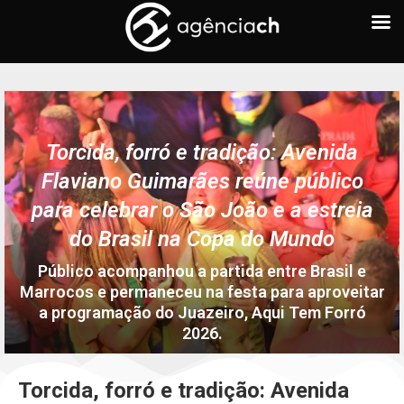
Torcida, forró e tradição: Avenida
Flaviano Guimarães reúne público
para celebrar o São João e a estreia
do Brasil na Copa do Mundo
Público acompanhou a partida entre Brasil e
Marrocos e permaneceu na festa para aproveitar
a programação do Juazeiro, Aqui Tem Forró
2026.
written by
Redação
15 de junho de 2026
0
comments
232
views
Torcida, forró e tradição: Avenida