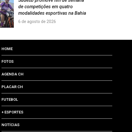
Sudesb promove fim de semana
de competições em quatro
modalidades esportivas na Bahia
6 de agosto de 2026
HOME
FOTOS
AGENDA CH
PLACAR CH
FUTEBOL
+ ESPORTES
NOTÍCIAS