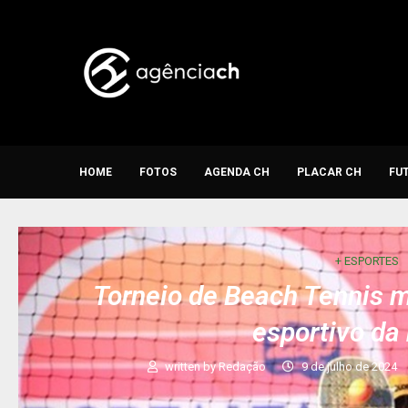
HOME
FOTOS
AGENDA CH
PLACAR CH
FU
+ ESPORTES
Torneio de Beach Tennis 
esportivo da
written by
Redação
9 de julho de 2024