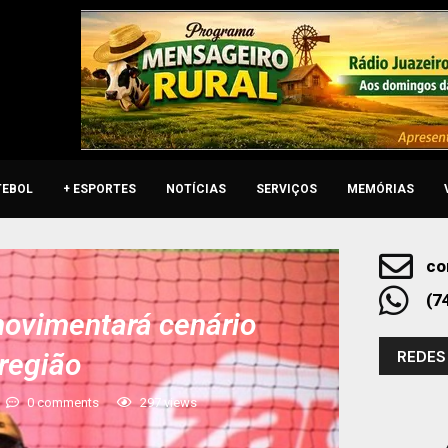
TEBOL
+ ESPORTES
NOTÍCIAS
SERVIÇOS
MEMÓRIAS
co
(7
movimentará cenário
REDES
 região
0 comments
297
views