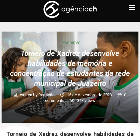
+ ESPORTES
Torneio de Xadrez desenvolve
habilidades de memória e
concentração de estudantes da rede
municipal de Juazeiro
written by
Redação
15 de dezembro de 2023
0
comments
313
views
Torneio de Xadrez desenvolve habilidades de