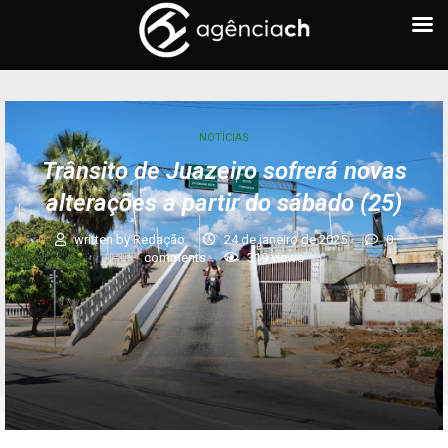
NOTÍCIAS
Trânsito de Juazeiro sofrerá novas
alterações a partir do sábado (25)
written by
Redação
24 de janeiro de 2025
0
comments
319
views