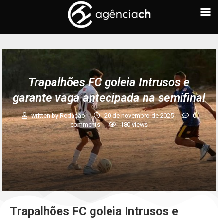
Trapalhões FC goleia Intrusos e
garante vaga antecipada na semifinal
written by
Redação
20 de novembro de 2025
0
comments
180
views
Trapalhões FC goleia Intrusos e