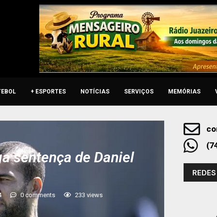
TEBOL
+ ESPORTES
NOTÍCIAS
SERVIÇOS
MEMÓRIAS
co
(7
ga sentença de Daniel
REDES
4
0 comments
233
views