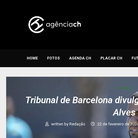
HOME
FOTOS
AGENDA CH
PLACAR CH
FU
FUTEBOL
Tribunal de Barcelona divul
Alves
written by
Redação
22 de fevereiro de 202