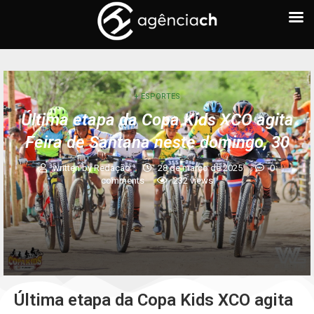
+ ESPORTES
Última etapa da Copa Kids XCO agita
Feira de Santana neste domingo, 30
written by
Redação
28 de março de 2025
0
comments
232
views
Última etapa da Copa Kids XCO agita