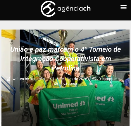
União e paz marcam o 4º Torneio de
Integração Cooperativista em
Petrolina
written by
Redação
6 de julho de 2026
0 comments
159
views