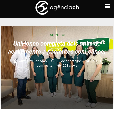
COLUNISTAS
UniHonco completa dois anos de
acolhimento a pacientes com câncer
written by
Redação
13 de agosto de 2024
0
comments
208
views