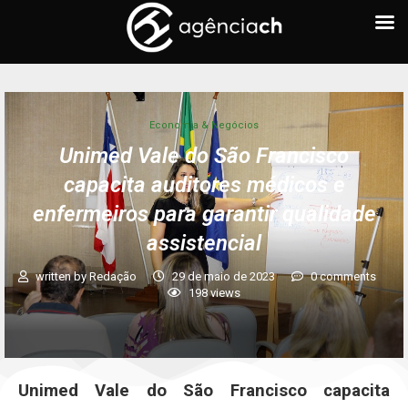
Economia & Negócios
Unimed Vale do São Francisco
capacita auditores médicos e
enfermeiros para garantir qualidade
assistencial
written by
Redação
29 de maio de 2023
0 comments
198
views
Unimed Vale do São Francisco capacita