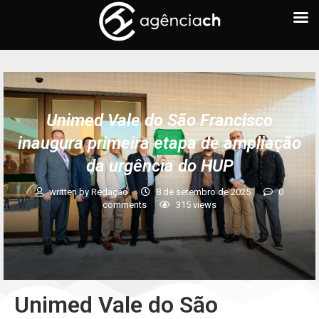
Unimed Vale do São Francisco
inaugura primeira etapa de ampliação
da urgência do HUP
written by
Redação
8 de setembro de 2025
0
comments
315
views
Unimed Vale do São