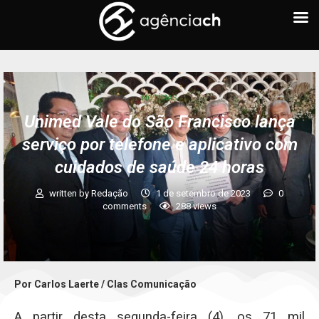
NOTÍCIAS
Unimed Vale do São Francisco lança
serviço por telefone e aplicativo com
cuidados de saúde 24 horas
written by
Redação
1 de setembro de 2023
0
comments
288
views
Por Carlos Laerte / Clas Comunicação
A partir desta segunda-feira (4), os 71 mil