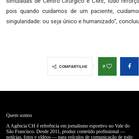
simuladas de Centro Cirúrgico e CME, tudo reforç
pois quando cuidamos de um paciente, cuida
singularidade: ou seja único e humanizado”, concluiu
0
COMPARTILHE
Quem somos
A Agência CH é referência em jornalismo esportivo no Vale do
São Francisco. Desde 2011, produz conteúdo profissional —
notícias, fotos e vídeos — para veículos de comunicação de todo