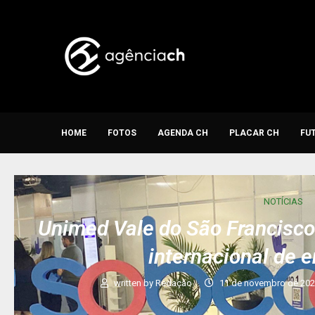
HOME
FOTOS
AGENDA CH
PLACAR CH
FU
NOTÍCIAS
Unimed Vale do São Francisco
internacional de
written by
Redação
11 de novembro de 20