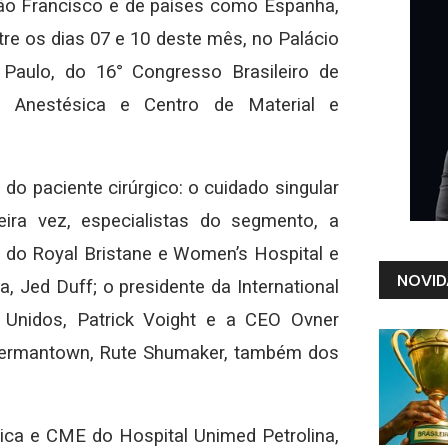
ão Francisco e de países como Espanha,
ntre os dias 07 e 10 deste mês, no Palácio
aulo, do 16° Congresso Brasileiro de
o Anestésica e Centro de Material e
do paciente cirúrgico: o cuidado singular
eira vez, especialistas do segmento, a
do Royal Bristane e Women’s Hospital e
NOVID
a, Jed Duff; o presidente da International
s Unidos, Patrick Voight e a CEO Ovner
 Germantown, Rute Shumaker, também dos
ica e CME do Hospital Unimed Petrolina,