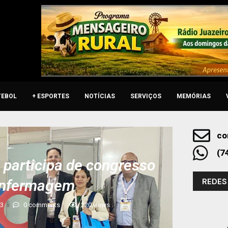
TEBOL
+ ESPORTES
NOTÍCIAS
SERVIÇOS
MEMÓRIAS
co
(7
 participa de congresso
REDES
 enfermagem
23
0 comments
220
views