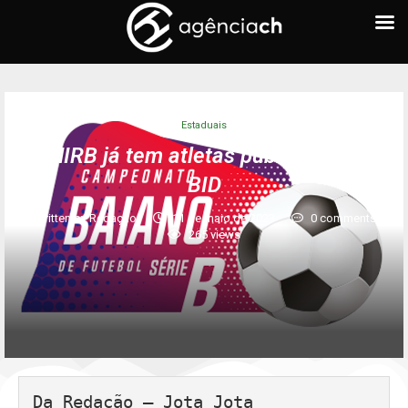
Estaduais
UNIRB já tem atletas publicados no
BID
written by
Redação
11 de maio de 2023
0 comments
265
views
Da Redação – Jota Jota