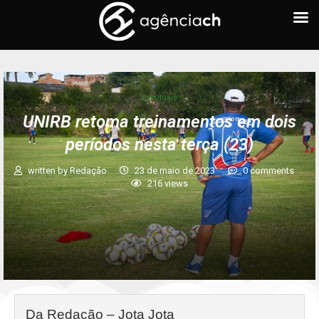
Estaduais
UNIRB retoma treinamentos em dois
períodos nesta terça (23)
written by
Redação
23 de maio de 2023
0 comments
216
views
Da Redação – Jota Jota