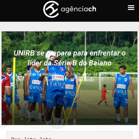
Estaduais
UNIRB se prepara para enfrentar o
líder da Série B do Baiano
written by
Redação
14 de junho de 2023
0
comments
281
views