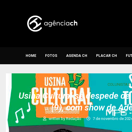
HOME
FOTOS
AGENDA CH
PLACAR CH
FU
COLUNISTAS
Usina Cultural se despede de
(9), com show de Ad
written by
Redação
7 de novembro de 202