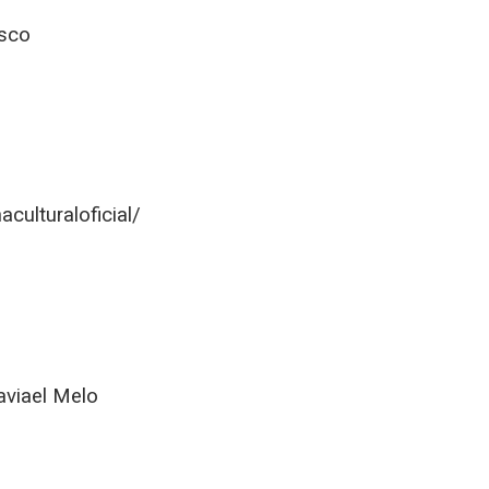
isco
culturaloficial/
aviael Melo