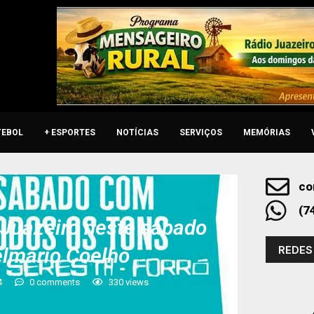
TEBOL
+ ESPORTES
NOTÍCIAS
SERVIÇOS
MEMÓRIAS
co
(7
 Juazeiro neste sábado
REDES
elmário Coelho
4
0 comments
330
views