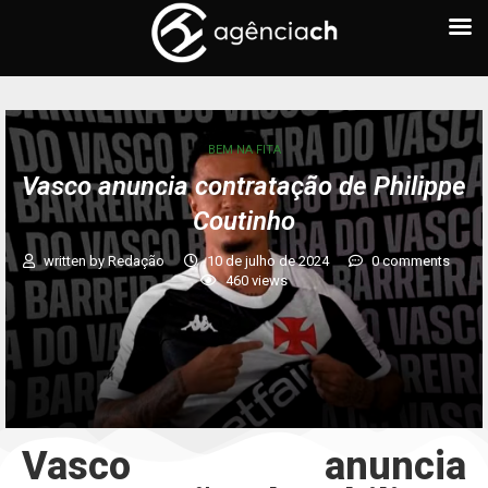
BEM NA FITA
Vasco anuncia contratação de Philippe
Coutinho
written by
Redação
10 de julho de 2024
0 comments
460
views
Vasco anuncia