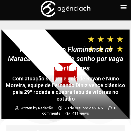
Vasco supera o Fluminense no
Maracanã e reacende sonho por vaga
na Libertadores
Com atuação segura e gols de Rayan e Nuno
Moreira, equipe de Fernando Diniz vence clássico
pela 29ª rodada e quebra tabu de vitórias no
estádio
written by
Redação
20 de outubro de 2025
0
comments
411
views