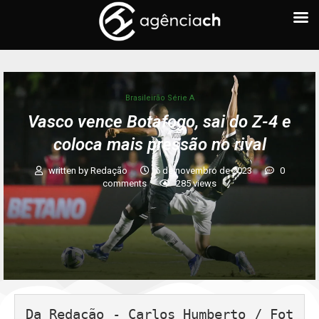
Brasileirão Série A
Vasco vence Botafogo, sai do Z-4 e
coloca mais pressão no rival
written by
Redação
6 de novembro de 2023
0
comments
285
views
Da Redação - Carlos Humberto / Fot