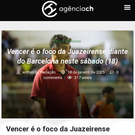
Carlos Humberto
Vencer é o foco da Juazeirense diante
do Barcelona neste sábado (18)
written by
Redação
18 de janeiro de 2025
0
comments
317
views
Vencer é o foco da Juazeirense