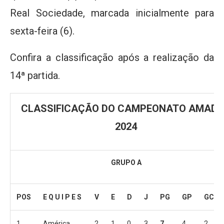
Real Sociedade, marcada inicialmente para
sexta-feira (6).
Confira a classificação após a realização da
14ª partida.
CLASSIFICAÇÃO DO CAMPEONATO AMAD
2024
GRUPO A
POS
E Q U I P E S
V
E
D
J
PG
GP
GC
1
América
2
1
0
3
7
4
2