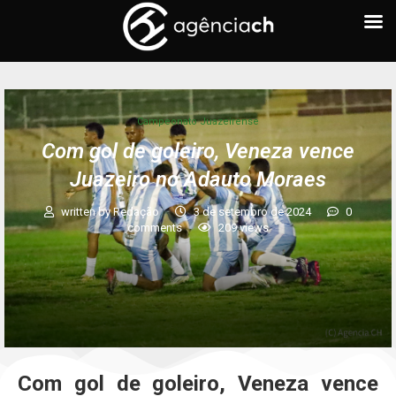
Campeonato Juazeirense
Com gol de goleiro, Veneza vence
Juazeiro no Adauto Moraes
written by
Redação
3 de setembro de 2024
0
comments
209
views
Com gol de goleiro, Veneza vence