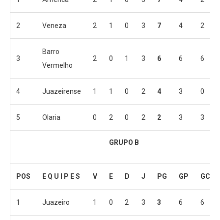
2
Veneza
2
1
0
3
7
4
2
Barro
3
2
0
1
3
6
6
6
Vermelho
4
Juazeirense
1
1
0
2
4
3
0
5
Olaria
0
2
0
2
2
3
3
GRUPO B
POS
E Q U I P E S
V
E
D
J
PG
GP
GC
1
Juazeiro
1
0
2
3
3
6
6